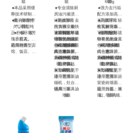
箱
箱
600g
箱
●本品采用缓
●专业清除厨
●强力去污垢
释技术研制而
房油污顽渍设
配方添加高效
●能有效使空
成，留香持
计的皮肤，去
●高效除菌，
去污因子，轻
●高效除菌，
久，香型纯
气清新。
污力强，能快
在实验室条件
松瓦解污垢，
在实验室条件
正，令环境芳
●柠檬、玫
速溶解陈年顽
下对居家环境
●温和配方，
下对居家环境
●温和配方，
光亮无痕。
瑰、桂花、茉
香宜人。
中常见的金黄
独有的泡沫配
固的油垢烟
中常见的金黄
独有的泡沫配
莉四种香型。
适用范围：宾
尘，使厨房器
色葡萄球菌、
方，泡沫绵
●双喷头模
色葡萄球菌、
方，泡沫绵
●双喷头模
馆、饭店、办
具洁净如新。
白色念珠菌、
式：泡沫、喷
密。
白色念珠菌、
式：泡沫、喷
密。
公室、汽车、
大肠杆菌，除
雾两种模式随
●清爽柠檬
大肠杆菌，除
雾两种模式随
●清爽柠檬
客厅、卧室、
香，气味清
菌率高达
心切换。
香，气味清
菌率高达
心切换。
衣柜、卫生
新，厨房更干
●无磷配方。
99.9%。
新，浴室更干
●无磷配方。
99.9% 。
间、鞋柜
净，更清新。
适用范围：油
净，更清新。
适用范围：浴
烟机，灶台，
室瓷砖墙面地
锅具，家具、
适用污垢：油
面、台盆、浴
适用污垢：水
地板
垢
垢、皂垢，尿
缸、玻璃镜
子、玻璃淋浴
渍、黄渍
房、不锈钢水
龙头，厕盆