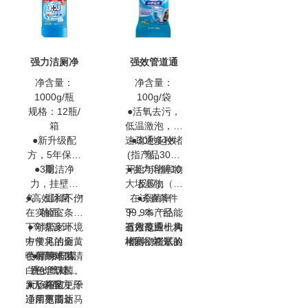
强力洁厕净
强效管道通
净含量：
净含量：
1000g/瓶
100g/袋
规格：12瓶/
●活氧去污，
箱
低温激泡，快
●新升级配
速疏通多种堵
●30秒起效
方，5年保质
(指产品30秒
塞。
●3重洁净
期。
开始与堵塞物
●强力溶解10
力，挂壁持
大堵塞物（指
反应)。
久，温和不伤
●高效除菌，*
在试验条件
●杀菌率
在实验室条件
釉面。
下，本产品能
99.9%（经第
下对居家环境
●弯嘴设计，
有效疏通十大
三方专业机构
适用范围：马
中常见的金黄
方便将洁厕净
堵塞物堵塞的
检测，在试验
桶 浴室洗手
色葡萄球菌、
喷射到难以清
●清爽柠檬
管道，试验用
条件下，对管
池 浴缸下水
白色念珠菌、
洗的暗处。
香，气味清
道中常见的大
口 浴室地漏
十大堵塞物
大肠杆菌，除
新，浴室更干
●无磷配方。
为：肉屑、青
肠杆菌、金黄
厨房水槽等
净，更清新。
适用范围：马
菌率高达
菜叶、饭渣、
色葡萄菌的杀