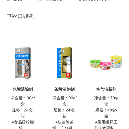
卫浴清洁系列
水垢清除剂
茶垢清除剂
空气清新剂
净含量：90g/
净含量：90g/
净含量：70g/
盒
盒
盒
规格：24盒/
规格：24盒/
规格：48盒/
箱
箱
箱
●食品级柠檬
●快速除茶
●采用缓释工
酸。
垢，几分钟见
艺技术研制而