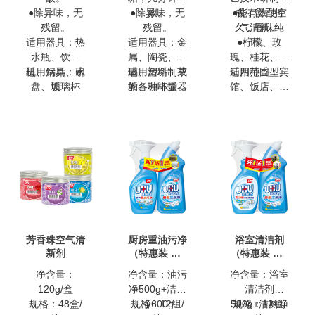
●除异味，无
●除异味，无
效。
●能有效使空
成，留香持
残留。
残留。
久，香味纯
气清新。
适用器具：热
适用器具：金
●柠檬、玫
正。
水瓶、饮水
属、陶瓷、玻
瑰、桂花、茉
机、锅具、碗
适用污垢：水
璃、塑料制成
适用污垢：茶
莉四种香型。
适用范围：宾
盘、玻璃杯
垢
的各种杯壶器
垢、咖啡垢、
馆、饭店、办
具、滤网、熏
奶垢、水果
公室、汽车、
艾金属器具、
渍、油渍、积
客厅、卧室、
电子烟雾化器
碳等
衣柜、卫生
间、鞋柜。
芳香珠空气清
厨房重油污净
浴室清洁剂
新剂
（特惠装 买1
（特惠装 买1
送1）
送1）
净含量：
净含量：油污
净含量：浴室
120g/盒
净500g+洁厕
清洁剂
规格：48盒/
规格：12组/
净600g
500g+洁厕净
规格：12组/